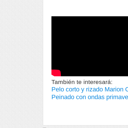
También te interesará:
Pelo corto y rizado Marion C
Peinado con ondas primave