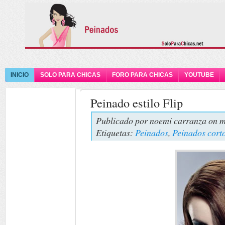
INICIO
SOLO PARA CHICAS
FORO PARA CHICAS
YOUTUBE
Peinado estilo Flip
Publicado por
noemi carranza
on m
Etiquetas:
Peinados
,
Peinados cort