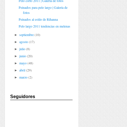
Pelo corto 2011 | Galería de fotos
Peinados para pelo largo | Galería de
fotos
Peinados al estilo de Rihanna
Pelo largo 2011 tendencias en melenas
septiembre
(10)
►
agosto
(17)
►
julio
(8)
►
junio
(20)
►
mayo
(48)
►
abril
(29)
►
marzo
(2)
►
Seguidores