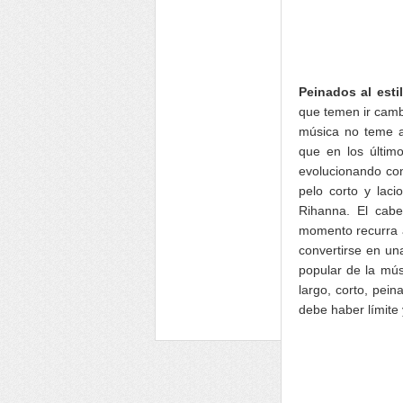
Peinados al est
que temen ir camb
música no teme a 
que en los últim
evolucionando co
pelo corto y lac
Rihanna. El cabe
momento recurra 
convertirse en un
popular de la mús
largo, corto, pein
debe haber límite 