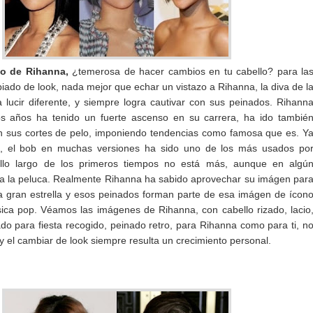
ilo de Rihanna,
¿temerosa de hacer cambios en tu cabello? para la
iado de look, nada mejor que echar un vistazo a Rihanna, la diva de l
lucir diferente, y siempre logra cautivar con sus peinados. Rihann
os años ha tenido un fuerte ascenso en su carrera, ha ido tambié
n sus cortes de pelo, imponiendo tendencias como famosa que es. Y
io, el bob en muchas versiones ha sido uno de los más usados po
llo largo de los primeros tiempos no está más, aunque en algú
a la peluca. Realmente Rihanna ha sabido aprovechar su imágen par
a gran estrella y esos peinados forman parte de esa imágen de ícon
ica pop. Véamos las imágenes de Rihanna, con cabello rizado, lacio
ado para fiesta recogido, peinado retro, para Rihanna como para ti, n
y el cambiar de look siempre resulta un crecimiento personal.