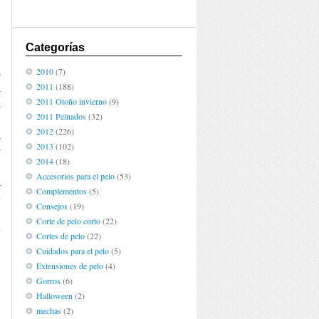
Categorías
2010
(7)
s
2011
(188)
a
2011 Otoño invierno
(9)
a
2011 Peinados
(32)
n
2012
(226)
a
2013
(102)
r
2014
(18)
n
Accesorios para el pelo
(53)
a
Complementos
(5)
o
Consejos
(19)
,
Corte de pelo corto
(22)
o
Cortes de pelo
(22)
Cuidados para el pelo
(5)
Extensiones de pelo
(4)
Gorros
(6)
Halloween
(2)
mechas
(2)