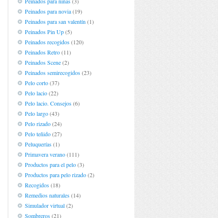
Peinados para niñas
(3)
Peinados para novia
(19)
Peinados para san valentín
(1)
Peinados Pin Up
(5)
Peinados recogidos
(120)
Peinados Retro
(11)
Peinados Scene
(2)
Peinados semirecogidos
(23)
Pelo corto
(37)
Pelo lacio
(22)
Pelo lacio. Consejos
(6)
Pelo largo
(43)
Pelo rizado
(24)
Pelo teñido
(27)
Peluquerías
(1)
Primavera verano
(111)
Productos para el pelo
(3)
Productos para pelo rizado
(2)
Recogidos
(18)
Remedios naturales
(14)
Simulador virtual
(2)
Sombreros
(21)